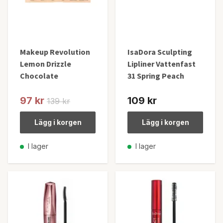
Makeup Revolution
IsaDora Sculpting
Lemon Drizzle
Lipliner Vattenfast
Chocolate
31 Spring Peach
97 kr
109 kr
139 kr
Lägg i korgen
Lägg i korgen
I lager
I lager