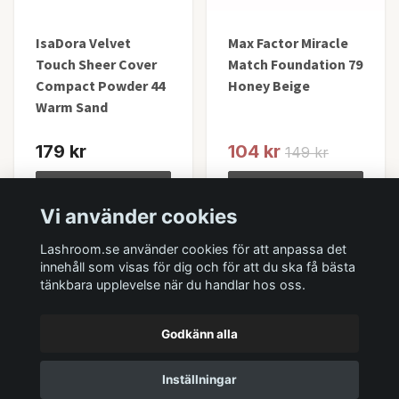
IsaDora Velvet
Max Factor Miracle
Touch Sheer Cover
Match Foundation 79
Compact Powder 44
Honey Beige
Warm Sand
179 kr
104 kr
149 kr
Lägg i korgen
Lägg i korgen
Vi använder cookies
I lager
I lager
Lashroom.se använder cookies för att anpassa det
innehåll som visas för dig och för att du ska få bästa
tänkbara upplevelse när du handlar hos oss.
Godkänn alla
Inställningar
© 2026 Lashroom