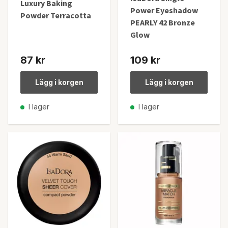
Luxury Baking
Power Eyeshadow
Powder Terracotta
PEARLY 42 Bronze
Glow
87 kr
109 kr
Lägg i korgen
Lägg i korgen
I lager
I lager