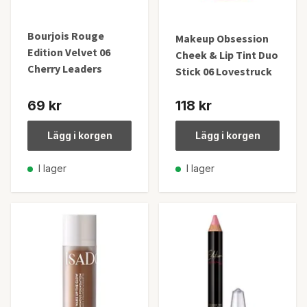
Bourjois Rouge
Makeup Obsession
Edition Velvet 06
Cheek & Lip Tint Duo
Cherry Leaders
Stick 06 Lovestruck
69 kr
118 kr
Lägg i korgen
Lägg i korgen
I lager
I lager