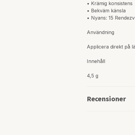
• Krämig konsistens
• Bekväm känsla
• Nyans: 15 Rendez
Användning
Applicera direkt på l
Innehåll
4,5 g
Recensioner