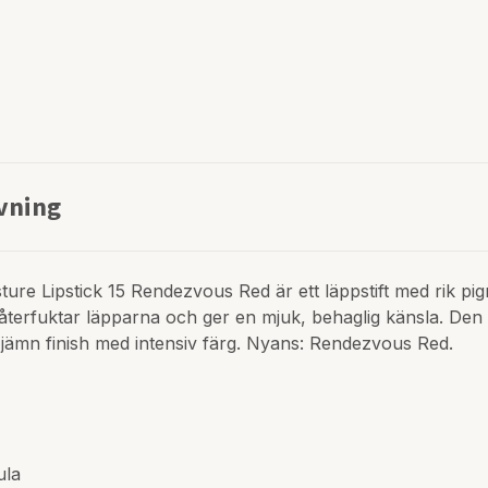
vning
ture Lipstick 15 Rendezvous Red är ett läppstift med rik p
terfuktar läpparna och ger en mjuk, behaglig känsla. Den g
jämn finish med intensiv färg. Nyans: Rendezvous Red.
ula