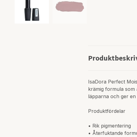
Produktbeskri
IsaDora Perfect Mois
krämig formula som å
läpparna och ger en 
Produktfördelar
• Rik pigmentering
• Återfuktande form