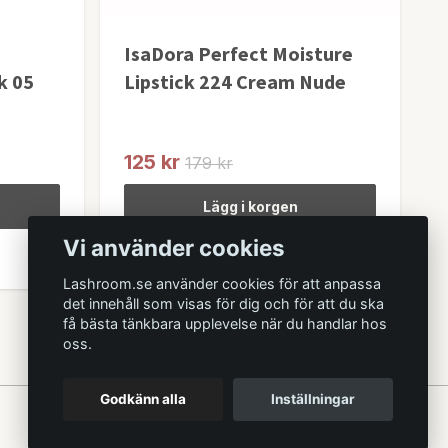
IsaDora Perfect Moisture
k 05
Lipstick 224 Cream Nude
125 kr
179 kr
Lägg i korgen
Vi använder cookies
I lager
Lashroom.se använder cookies för att anpassa
det innehåll som visas för dig och för att du ska
få bästa tänkbara upplevelse när du handlar hos
oss.
Godkänn alla
Inställningar