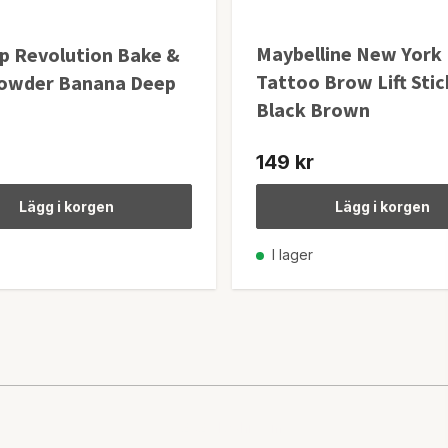
Maybelline New York
 Revolution Bake &
Tattoo Brow Lift Stic
Powder Banana Deep
Black Brown
149 kr
Lägg i korgen
Lägg i korgen
I lager
© 2026 Lashroom