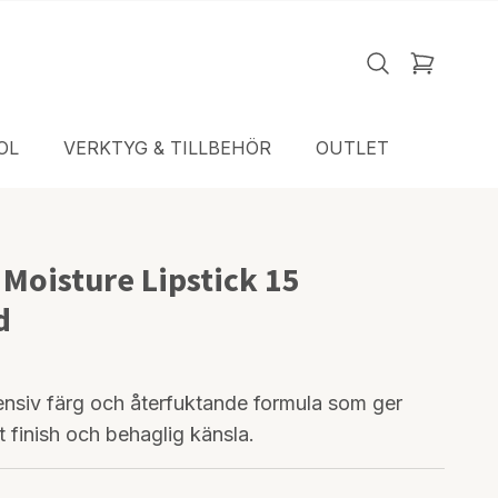
OL
VERKTYG & TILLBEHÖR
OUTLET
 Moisture Lipstick 15
d
tensiv färg och återfuktande formula som ger
 finish och behaglig känsla.