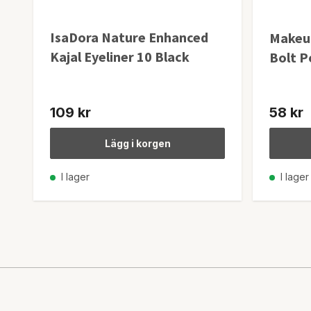
IsaDora Nature Enhanced
Makeup
Kajal Eyeliner 10 Black
Bolt 
109 kr
58 kr
Lägg i korgen
I lager
I lager