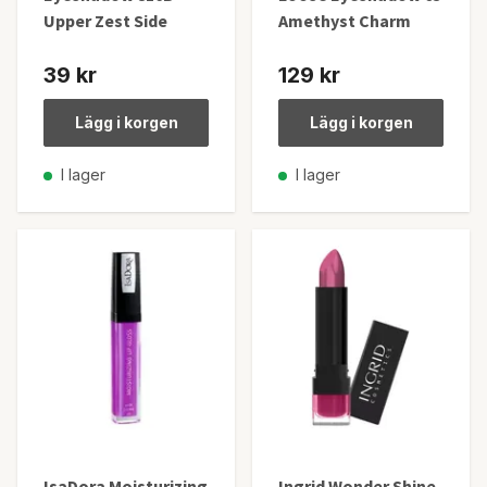
Upper Zest Side
Amethyst Charm
39 kr
129 kr
Lägg i korgen
Lägg i korgen
I lager
I lager
IsaDora Moisturizing
Ingrid Wonder Shine