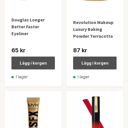
Douglas Longer
Revolution Makeup
Better Faster
Luxury Baking
Eyeliner
Powder Terracotta
65 kr
87 kr
Lägg i korgen
Lägg i korgen
I lager
I lager