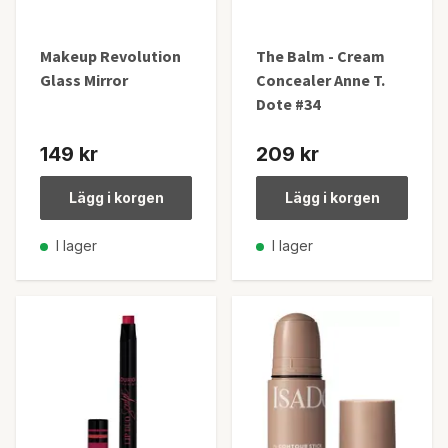
Makeup Revolution
The Balm - Cream
Glass Mirror
Concealer Anne T.
Dote #34
149 kr
209 kr
Lägg i korgen
Lägg i korgen
I lager
I lager