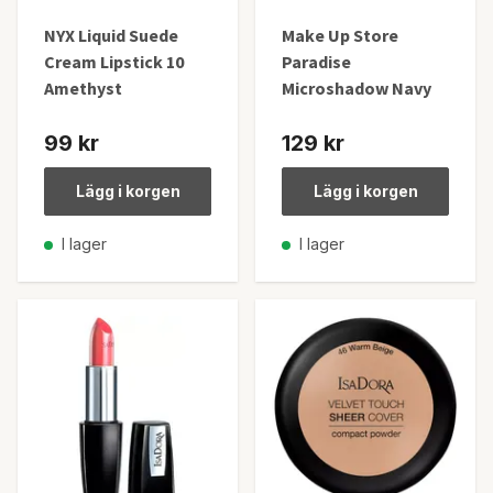
NYX Liquid Suede
Make Up Store
Cream Lipstick 10
Paradise
Amethyst
Microshadow Navy
99 kr
129 kr
Lägg i korgen
Lägg i korgen
I lager
I lager