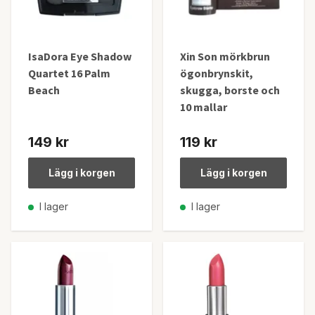
IsaDora Eye Shadow
Xin Son mörkbrun
Quartet 16 Palm
ögonbrynskit,
Beach
skugga, borste och
10 mallar
149 kr
119 kr
Lägg i korgen
Lägg i korgen
I lager
I lager