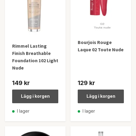
Bourjois Rouge
Rimmel Lasting
Laque 02 Toute Nude
Finish Breathable
Foundation 102 Light
Nude
149 kr
129 kr
Lägg i korgen
Lägg i korgen
I lager
I lager