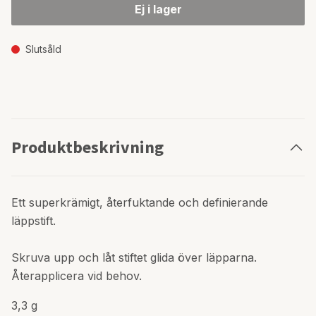
Ej i lager
Slutsåld
Produktbeskrivning
Ett superkrämigt, återfuktande och definierande
läppstift.
Skruva upp och låt stiftet glida över läpparna.
Återapplicera vid behov.
3,3 g