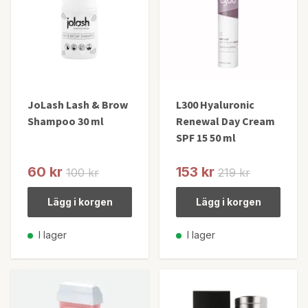
JoLash Lash & Brow
L300 Hyaluronic
Shampoo 30 ml
Renewal Day Cream
SPF 15 50 ml
60 kr
153 kr
100 kr
219 kr
Lägg i korgen
Lägg i korgen
I lager
I lager