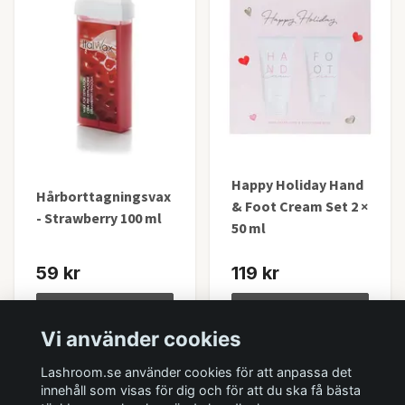
Happy Holiday Hand
Hårborttagningsvax
& Foot Cream Set 2 ×
- Strawberry 100 ml
50 ml
59 kr
119 kr
Lägg i korgen
Lägg i korgen
Vi använder cookies
I lager
I lager
Lashroom.se använder cookies för att anpassa det
innehåll som visas för dig och för att du ska få bästa