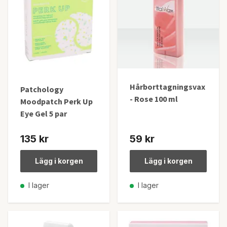
Hårborttagningsvax
Patchology
- Rose 100 ml
Moodpatch Perk Up
Eye Gel 5 par
135 kr
59 kr
Lägg i korgen
Lägg i korgen
I lager
I lager