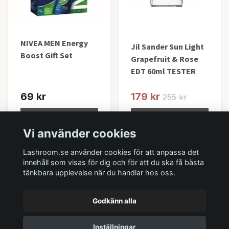
NIVEA MEN Energy
Jil Sander Sun Light
Boost Gift Set
Grapefruit & Rose
EDT 60ml TESTER
69 kr
179 kr
255 kr
Lägg i korgen
Lägg i korgen
Vi använder cookies
I lager
I lager
Lashroom.se använder cookies för att anpassa det
innehåll som visas för dig och för att du ska få bästa
tänkbara upplevelse när du handlar hos oss.
Godkänn alla
Inställningar