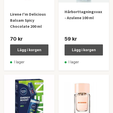
Hårborttagningsvax
Lirene I'm Delicious
- Azulene 100 ml
Balsam Spicy
Chocolate 200 ml
70 kr
59 kr
Lägg i korgen
Lägg i korgen
I lager
I lager