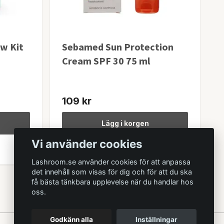
w Kit
Sebamed Sun Protection
Cream SPF 30 75 ml
109 kr
Lägg i korgen
Vi använder cookies
I lager
Lashroom.se använder cookies för att anpassa
det innehåll som visas för dig och för att du ska
få bästa tänkbara upplevelse när du handlar hos
oss.
Godkänn alla
Inställningar