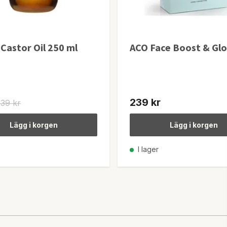
Castor Oil 250 ml
ACO Face Boost & Glo
239 kr
139 kr
Lägg i korgen
Lägg i korgen
I lager