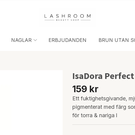
NAGLAR
ERBJUDANDEN
BRUN UTAN S
IsaDora Perfect
159 kr
Ett fuktighetsgivande, mj
pigmenterat med färg so
för torra & nariga l