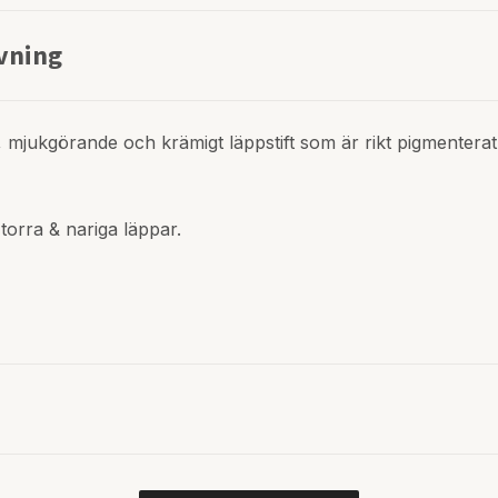
vning
e, mjukgörande och krämigt läppstift som är rikt pigmentera
orra & nariga läppar.