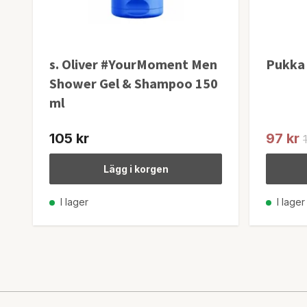
s. Oliver #YourMoment Men
Pukka 
Shower Gel & Shampoo 150
ml
105 kr
97 kr
Lägg i korgen
I lager
I lager