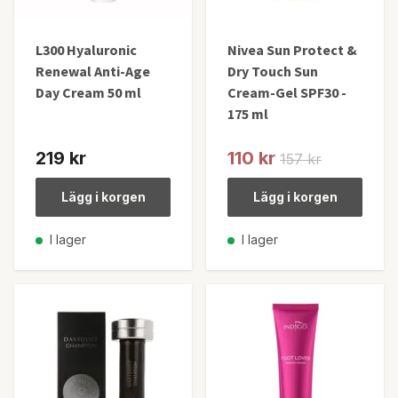
L300 Hyaluronic
Nivea Sun Protect &
Renewal Anti-Age
Dry Touch Sun
Day Cream 50 ml
Cream-Gel SPF30 -
175 ml
219 kr
110 kr
157 kr
Lägg i korgen
Lägg i korgen
I lager
I lager