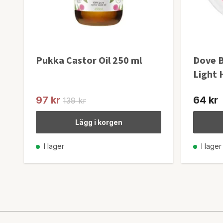
Pukka Castor Oil 250 ml
Dove 
Light 
97 kr
64 kr
139 kr
Lägg i korgen
I lager
I lager