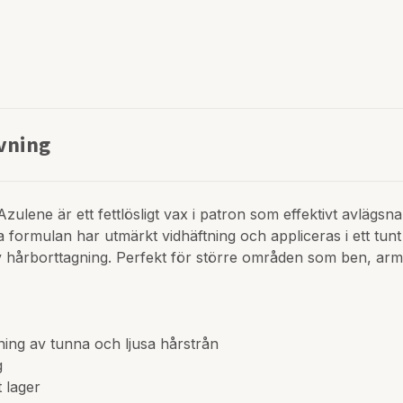
vning
ulene är ett fettlösligt vax i patron som effektivt avlägsn
 formulan har utmärkt vidhäftning och appliceras i ett tunt
 hårborttagning. Perfekt för större områden som ben, arm
ning av tunna och ljusa hårstrån
g
t lager