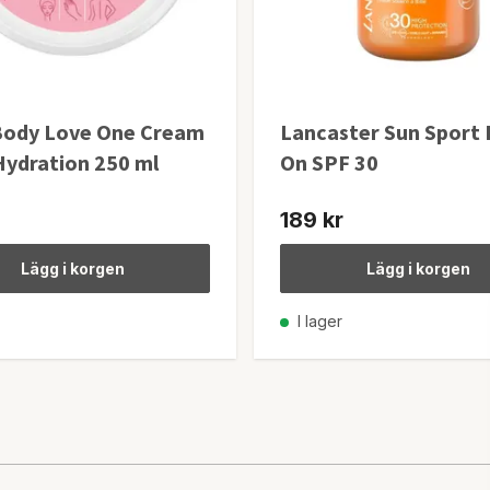
Body Love One Cream
Lancaster Sun Sport 
Hydration 250 ml
On SPF 30
189 kr
Lägg i korgen
Lägg i korgen
I lager