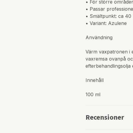
• För större område
• Passar profession
• Smältpunkt: ca 40
• Variant: Azulene
Användning
Värm vaxpatronen i en
vaxremsa ovanpå och 
efterbehandlingsolja 
Innehåll
100 ml
Recensioner