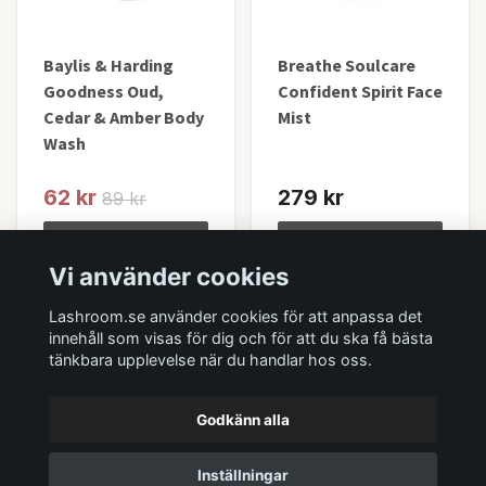
Baylis & Harding
Breathe Soulcare
Goodness Oud,
Confident Spirit Face
Cedar & Amber Body
Mist
Wash
62 kr
279 kr
89 kr
Lägg i korgen
Lägg i korgen
Vi använder cookies
I lager
I lager
Lashroom.se använder cookies för att anpassa det
innehåll som visas för dig och för att du ska få bästa
tänkbara upplevelse när du handlar hos oss.
Godkänn alla
Inställningar
© 2026 Lashroom