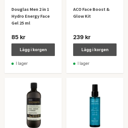
Douglas Men 2 in 1
ACO Face Boost &
Hydro Energy Face
Glow Kit
Gel 25 ml
85 kr
239 kr
Lägg i korgen
Lägg i korgen
I lager
I lager